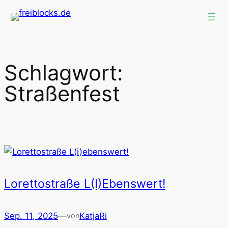
Zum
Inhalt
springen
Schlagwort:
Straßenfest
Lorettostraße L(i)ebenswert!
Sep. 11, 2025
—
KatjaRi
von